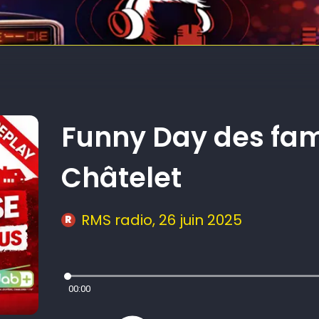
Replay
Funny Day des fam
Châtelet
RMS radio
, 26 juin 2025
R
00:00