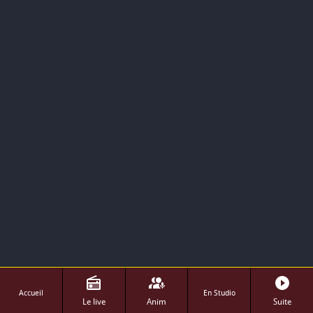
Accueil
En Studio
Le live
Anim
Suite