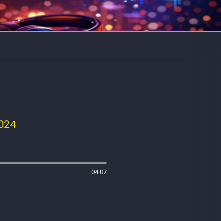
024
04:07